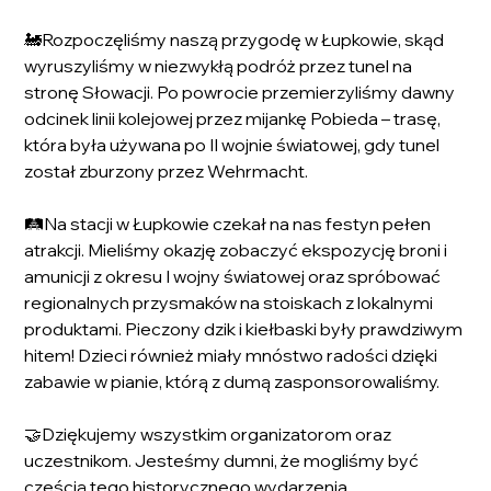
🚂Rozpoczęliśmy naszą przygodę w Łupkowie, skąd 
wyruszyliśmy w niezwykłą podróż przez tunel na 
stronę Słowacji. Po powrocie przemierzyliśmy dawny 
odcinek linii kolejowej przez mijankę Pobieda – trasę, 
która była używana po II wojnie światowej, gdy tunel 
został zburzony przez Wehrmacht.
🛤️Na stacji w Łupkowie czekał na nas festyn pełen 
atrakcji. Mieliśmy okazję zobaczyć ekspozycję broni i 
amunicji z okresu I wojny światowej oraz spróbować 
regionalnych przysmaków na stoiskach z lokalnymi 
produktami. Pieczony dzik i kiełbaski były prawdziwym 
hitem! Dzieci również miały mnóstwo radości dzięki 
zabawie w pianie, którą z dumą zasponsorowaliśmy.
🤝Dziękujemy wszystkim organizatorom oraz 
uczestnikom. Jesteśmy dumni, że mogliśmy być 
częścią tego historycznego wydarzenia.