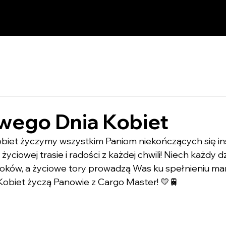
iwego Dnia Kobiet
Kobiet życzymy wszystkim Paniom niekończących się insp
yciowej trasie i radości z każdej chwili! Niech każdy d
oków, a życiowe tory prowadzą Was ku spełnieniu mar
Kobiet życzą Panowie z Cargo Master! 💛🚆