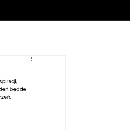
iracji, 
zień będzie 
zeń. 