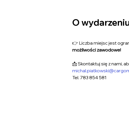
O wydarzeni
👉 Liczba miejsc jest ogran
możliwości zawodowe!
📩 Skontaktuj się z nami, a
michal.piatkowski@cargom
Tel. 783 854 581 