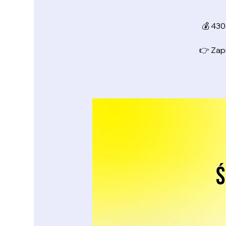
💰 430
👉 Zapi