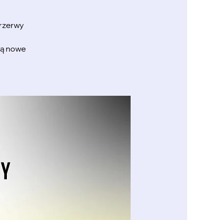
przerwy
obą nowe