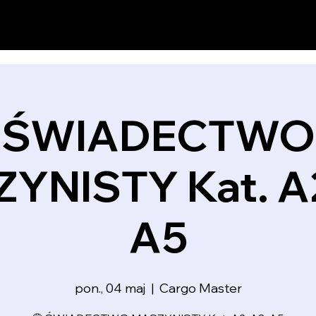
ŚWIADECTWO
YNISTY Kat. A2
A5
pon., 04 maj
  |  
Cargo Master