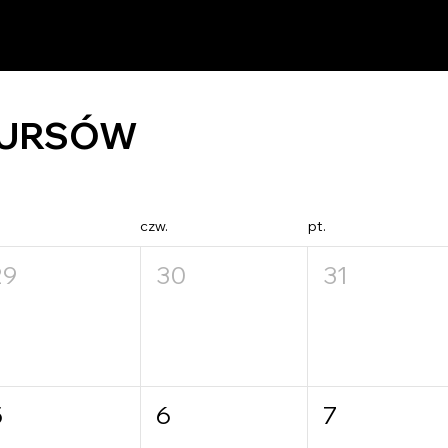
URSÓW
czw.
pt.
29
30
31
5
6
7