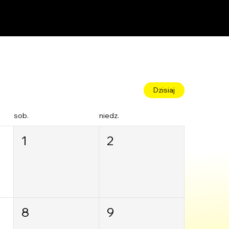
Dzisiaj
sob.
niedz.
1
2
8
9