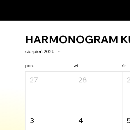
HARMONOGRAM K
sierpień 2026
pon.
wt.
śr.
27
28
3
4